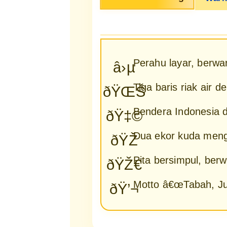
Perahu layar, berw
â›µ
Tiga baris riak air 
ðŸŒŠ
Bendera Indonesia d
ðŸ‡©
Dua ekor kuda menga
ðŸŽ
Pita bersimpul, berw
ðŸŽ€
Motto â€œTabah, Juj
ðŸ’¬