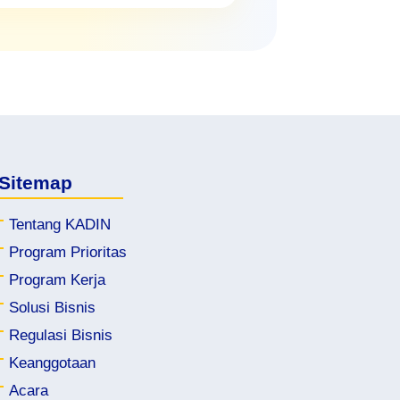
Sitemap
Tentang KADIN
Program Prioritas
kadinbatukabkota.org
kadi
Program Kerja
kadinkarangbaruaceh.org
kad
Solusi Bisnis
Regulasi Bisnis
kadinkubutambahan.org
Keanggotaan
kadinamlapurakota.org
kad
Acara