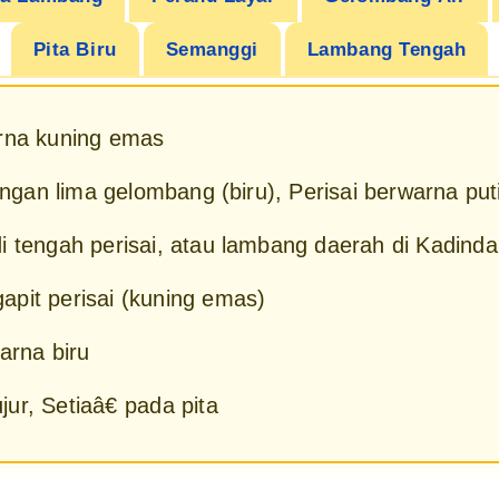
Pita Biru
Semanggi
Lambang Tengah
arna kuning emas
dengan lima gelombang (biru), Perisai berwarna put
i tengah perisai, atau lambang daerah di Kadinda
pit perisai (kuning emas)
arna biru
ur, Setiaâ€ pada pita