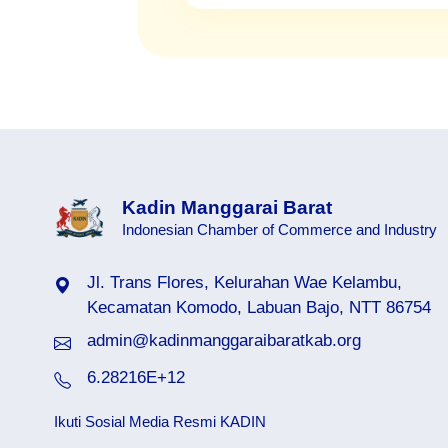
Kadin Manggarai Barat
Indonesian Chamber of Commerce and Industry
Jl. Trans Flores, Kelurahan Wae Kelambu,
org
kadinciruas.org
Kecamatan Komodo, Labuan Bajo, NTT 86754
admin@kadinmanggaraibaratkab.org
kab.org
kadingarutkabpaten.org
6.28216E+12
t.org
kadinkarangtinggibengkulu.org
.org
kadinwaysulan.org
Ikuti Sosial Media Resmi KADIN