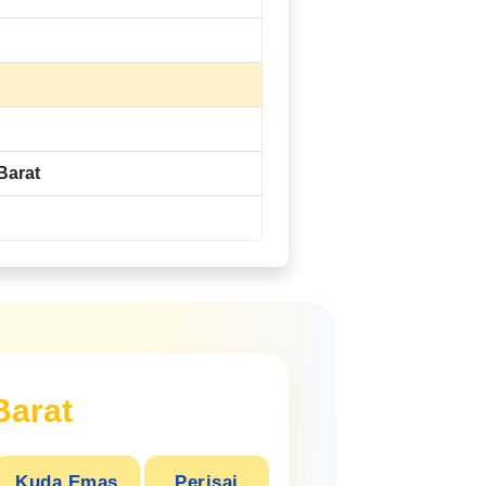
Barat
Barat
Kuda Emas
Perisai