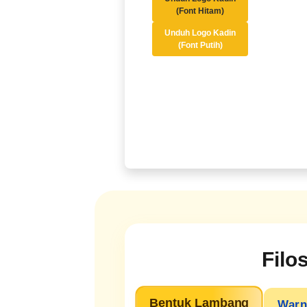
(Font Hitam)
Unduh Logo Kadin
(Font Putih)
Filo
Bentuk Lambang
Warn